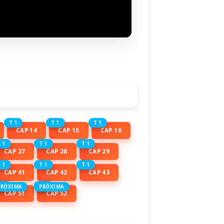
T 1
T 1
T 1
CAP 14
CAP 15
CAP 16
 1
T 1
T 1
CAP 27
CAP 28
CAP 29
 1
T 1
T 1
CAP 41
CAP 42
CAP 43
 1
T 1
PRÓXIMA
PRÓXIMA
CAP 51
CAP 52