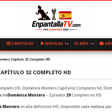
CAPITULOS
NOVELAS
AÑO
GÉ
ntero Capítulo 32 Completo HD
APÍTULO 32 COMPLETO HD
ompleto HD, Doménica Montero Capítulos Completos hd, Dom
s
.me
Doménica Montero
– Episodio
29
Completo en HD
a Montero
en alta definición HD, disponible cada mañana para