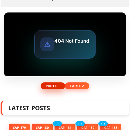
PARTE 1
PARTE 2
LATEST POSTS
T 1
T 1
T 1
CAP 179
CAP 180
CAP 181
CAP 182
CAP 183