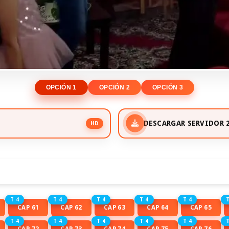
OPCIÓN 1
OPCIÓN 2
OPCIÓN 3
DESCARGAR SERVIDOR 
HD
T 4
T 4
T 4
T 4
T 4
T
CAP 61
CAP 62
CAP 63
CAP 64
CAP 65
T 4
T 4
T 4
T 4
T 4
T
CAP 72
CAP 73
CAP 74
CAP 75
CAP 76