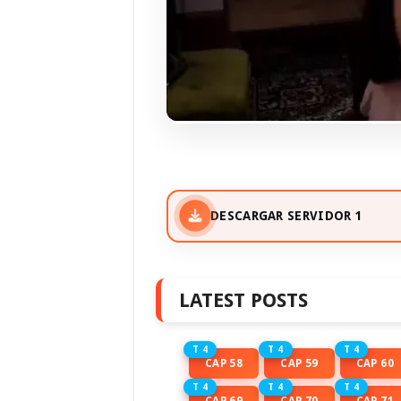
DESCARGAR SERVIDOR 1
LATEST POSTS
T 4
T 4
T 4
CAP 58
CAP 59
CAP 60
T 4
T 4
T 4
CAP 69
CAP 70
CAP 71