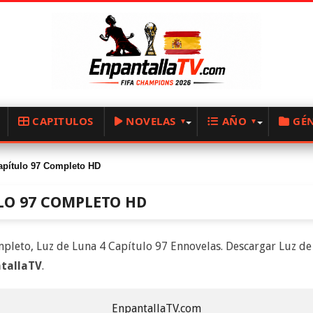
CAPITULOS
NOVELAS
AÑO
GÉ
apítulo 97 Completo HD
LO 97 COMPLETO HD
pleto, Luz de Luna 4 Capítulo 97 Ennovelas. Descargar Luz de 
tallaTV
.
EnpantallaTV.com