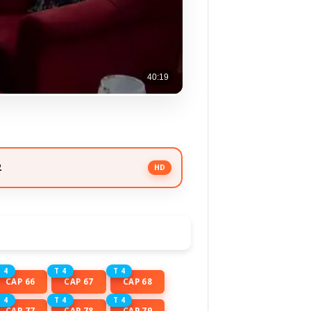
2
HD
 4
T 4
T 4
CAP 66
CAP 67
CAP 68
 4
T 4
T 4
CAP 77
CAP 78
CAP 79