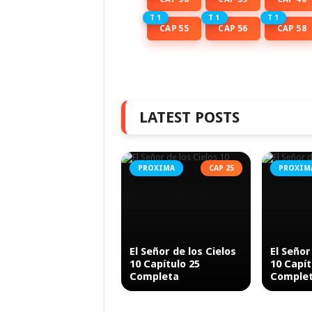
T 1
T 1
T 1
CAP 55
CAP 56
CAP 58
LATEST POSTS
PROXIMA
CAP 25
PROXIM
El Señor de los Cielos
El Señor
10 Capítulo 25
10 Capít
Completa
Comple