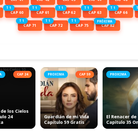
T 1
T 1
T 1
T 1
T 1
T
CAP 60
CAP 61
CAP 62
CAP 63
CAP 66
T 1
T 1
T 1
T 1
PRÓXIMA
CAP 71
CAP 72
CAP 75
CAP 82
A
CAP 24
PROXIMA
CAP 59
PROXIMA
 de los Cielos
ulo 24
Guardián de mi Vida
El Renacer de
ta
Capítulo 59 Gratis
Capítulo 35 O