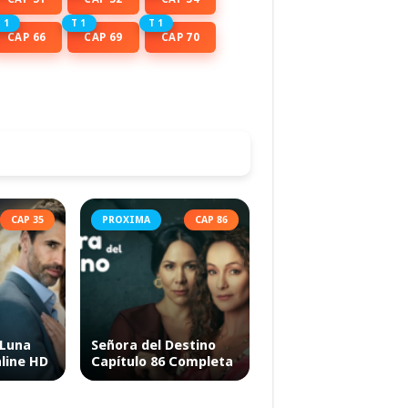
 1
T 1
T 1
CAP 66
CAP 69
CAP 70
CAP 35
PROXIMA
CAP 86
 Luna
Señora del Destino
nline HD
Capítulo 86 Completa