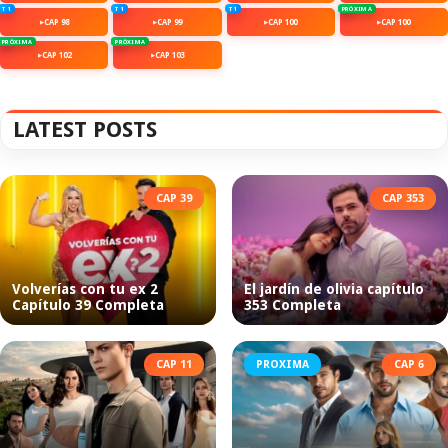
T 1
T 1
T 1
T 1
PRÓXIMA
CAP 98
CAP 99
CAP 100
CAP 100
T 1
PRÓXIMA
T 1
PRÓXIMA
CAP 102
CAP 103
LATEST POSTS
CAP 39
CAP 353
Volverías con tu ex 2
El jardín de olivia capítulo
Capítulo 39 Completa
353 Completa
CAP 11
PROXIMA
CAP 6