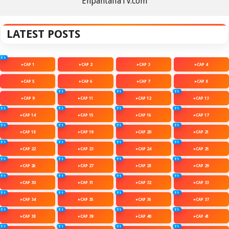
EnpantallaTV.com
LATEST POSTS
T 1
CAP 1
CAP 2
CAP 3
CAP 4
CAP 5
CAP 6
CAP 7
CAP 8
T 1
T 1
T 1
CAP 9
CAP 11
CAP 12
CAP 13
T 1
T 1
T 1
T 1
CAP 14
CAP 15
CAP 16
CAP 17
T 1
T 1
T 1
T 1
CAP 18
CAP 19
CAP 20
CAP 21
T 1
T 1
T 1
T 1
CAP 22
CAP 23
CAP 24
CAP 25
T 1
T 1
T 1
T 1
CAP 26
CAP 27
CAP 28
CAP 29
T 1
T 1
T 1
T 1
CAP 30
CAP 31
CAP 32
CAP 33
T 1
T 1
T 1
T 1
CAP 34
CAP 35
CAP 36
CAP 37
T 1
T 1
T 1
T 1
CAP 38
CAP 39
CAP 40
CAP 41
T 1
T 1
T 1
T 1