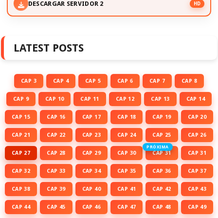
DESCARGAR SERVIDOR 2
HD
LATEST POSTS
CAP 3
CAP 4
CAP 5
CAP 6
CAP 7
CAP 8
CAP 9
CAP 10
CAP 11
CAP 12
CAP 13
CAP 14
CAP 15
CAP 16
CAP 17
CAP 18
CAP 19
CAP 20
CAP 21
CAP 22
CAP 23
CAP 24
CAP 25
CAP 26
PRÓXIMA
CAP 27
CAP 28
CAP 29
CAP 30
CAP 31
CAP 31
CAP 32
CAP 33
CAP 34
CAP 35
CAP 36
CAP 37
CAP 38
CAP 39
CAP 40
CAP 41
CAP 42
CAP 43
CAP 44
CAP 45
CAP 46
CAP 47
CAP 48
CAP 49