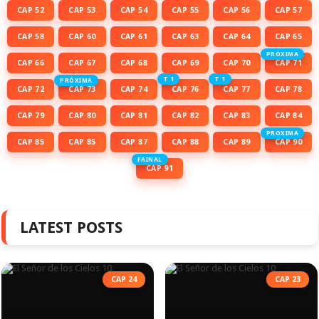
CAP 52
CAP 53
CAP 54
CAP 55
CAP 56
CAP 57
CAP 58
CAP 60
CAP 61
CAP 63
CAP 64
CAP 65
PRÓXIMA
CAP 66
CAP 67
CAP 68
CAP 69
CAP 70
CAP 71
T 1
T 1
PRÓXIMA
CAP 72
CAP 73
CAP 74
CAP 76
CAP 77
CAP 78
CAP 79
CAP 80
CAP 81
CAP 82
CAP 83
CAP 84
PROXIMA
CAP 85
CAP 85
CAP 87
CAP 88
CAP 89
CAP 90
FAINAL
CAP 91
LATEST POSTS
CAP 24
CAP 23