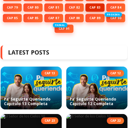
CAP 79
CAP 80
CAP 81
CAP 82
CAP 83
CAP 84
PROXIMA
CAP 85
CAP 85
CAP 87
CAP 88
CAP 89
CAP 90
FAINAL
CAP 91
LATEST POSTS
CAP 13
CAP 12
Pa’ Seguirte Queriendo
Pa’ Seguirte Queriendo
Capítulo 13 Completa
Capítulo 12 Completa
CAP 23
CAP 22