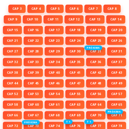
CAP 3
CAP 4
CAP 5
CAP 6
CAP 7
CAP 8
CAP 9
CAP 10
CAP 11
CAP 12
CAP 13
CAP 14
CAP 15
CAP 16
CAP 17
CAP 18
CAP 19
CAP 20
CAP 21
CAP 22
CAP 23
CAP 24
CAP 25
CAP 26
PRÓXIMA
CAP 27
CAP 28
CAP 29
CAP 30
CAP 31
CAP 31
CAP 32
CAP 33
CAP 34
CAP 35
CAP 36
CAP 37
CAP 38
CAP 39
CAP 40
CAP 41
CAP 42
CAP 43
CAP 44
CAP 45
CAP 46
CAP 47
CAP 48
CAP 49
CAP 52
CAP 53
CAP 54
CAP 55
CAP 56
CAP 57
CAP 58
CAP 60
CAP 61
CAP 63
CAP 64
CAP 65
PRÓXIMA
CAP 66
CAP 67
CAP 68
CAP 69
CAP 70
CAP 71
T 1
T 1
PRÓXIMA
CAP 72
CAP 73
CAP 74
CAP 76
CAP 77
CAP 78